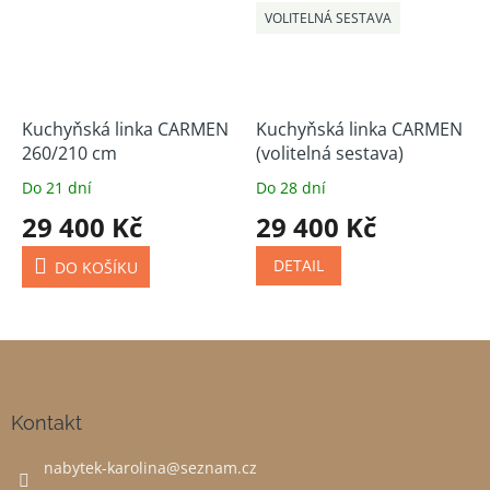
VOLITELNÁ SESTAVA
Kuchyňská linka CARMEN
Kuchyňská linka CARMEN
260/210 cm
(volitelná sestava)
Do 21 dní
Do 28 dní
29 400 Kč
29 400 Kč
DETAIL
DO KOŠÍKU
Z
á
p
a
Kontakt
t
nabytek-karolina
@
seznam.cz
í