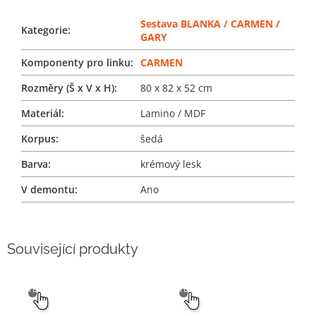
Sestava BLANKA / CARMEN /
Kategorie
:
GARY
Komponenty pro linku
:
CARMEN
Rozměry (Š x V x H)
:
80 x 82 x 52 cm
Materiál
:
Lamino / MDF
Korpus
:
šedá
Barva
:
krémový lesk
V demontu
:
Ano
Související produkty
SNADNÝ
SNADNÝ
VÝBĚR
VÝBĚR