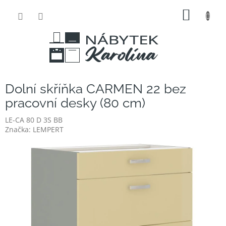
Přejít
NÁKUP
na
obsah
KOŠÍK
Dolní skříňka CARMEN 22 bez
pracovní desky (80 cm)
LE-CA 80 D 3S BB
Značka:
LEMPERT