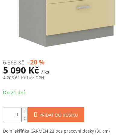
–20 %
6 363 Kč
5 090 Kč
/ ks
4 206,61 Kč bez DPH
Měrná
cena:
Do 21 dní
PŘIDAT DO KOŠÍKU
Dolní skříňka CARMEN 22 bez pracovní desky (80 cm)