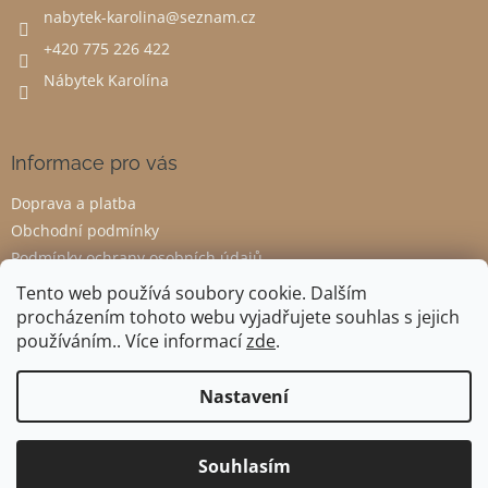
nabytek-karolina
@
seznam.cz
í
+420 775 226 422
Nábytek Karolína
Informace pro vás
Doprava a platba
Obchodní podmínky
Podmínky ochrany osobních údajů
Odstoupení od smlouvy
Tento web používá soubory cookie. Dalším
procházením tohoto webu vyjadřujete souhlas s jejich
používáním.. Více informací
zde
.
Vytvořil Shoptet
Nastavení
Copyright 2026
Nábytek Karolína
. Všechna práva vyhrazena.
Souhlasím
Upravit nastavení cookies