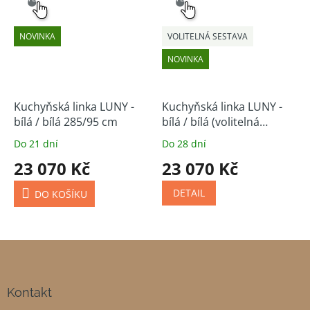
NOVINKA
VOLITELNÁ SESTAVA
NOVINKA
Kuchyňská linka LUNY -
Kuchyňská linka LUNY -
bílá / bílá 285/95 cm
bílá / bílá (volitelná
sestava)
Do 21 dní
Do 28 dní
23 070 Kč
23 070 Kč
DETAIL
DO KOŠÍKU
Z
á
p
a
Kontakt
t