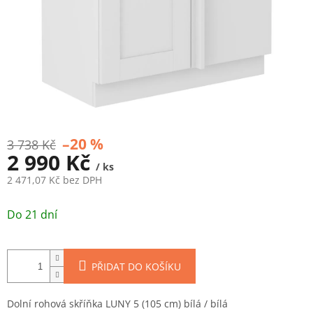
–20 %
3 738 Kč
2 990 Kč
/ ks
2 471,07 Kč bez DPH
Měrná
cena:
Do 21 dní
PŘIDAT DO KOŠÍKU
Dolní rohová skříňka LUNY 5 (105 cm) bílá / bílá