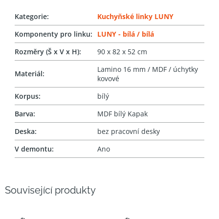
Kategorie
:
Kuchyňské linky LUNY
Komponenty pro linku
:
LUNY - bílá / bílá
Rozměry (Š x V x H)
:
90 x 82 x 52 cm
Lamino 16 mm / MDF / úchytky
Materiál
:
kovové
Korpus
:
bílý
Barva
:
MDF bílý Kapak
Deska
:
bez pracovní desky
V demontu
:
Ano
Související produkty
SNADNÝ
SNADNÝ
VÝBĚR
VÝBĚR