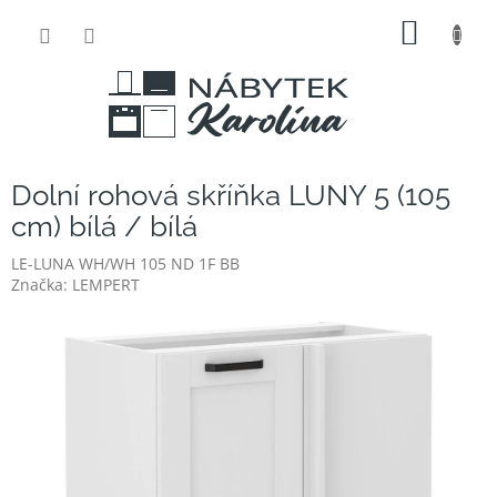
Přejít
NÁKUP
na
obsah
KOŠÍK
Dolní rohová skříňka LUNY 5 (105
cm) bílá / bílá
LE-LUNA WH/WH 105 ND 1F BB
Značka:
LEMPERT