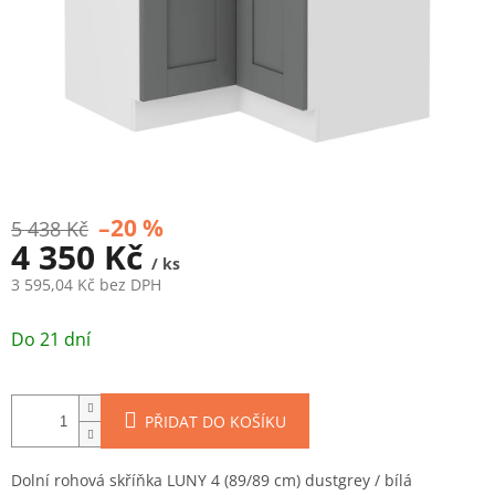
–20 %
5 438 Kč
4 350 Kč
/ ks
3 595,04 Kč bez DPH
Měrná
cena:
Do 21 dní
PŘIDAT DO KOŠÍKU
Dolní rohová skříňka LUNY 4 (89/89 cm) dustgrey / bílá