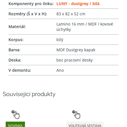
Komponenty pro linku
:
LUNY - dustgrey / bílá
Rozměry (Š x V x H)
:
83 x 82 x 52 cm
Lamino 16 mm / MDF / kovové
Materiál
:
úchytky
Korpus
:
bílý
Barva
:
MDF Dustgrey kapak
Deska
:
bez pracovní desky
V demontu
:
Ano
Související produkty
SNADNÝ
SNADNÝ
VÝBĚR
VÝBĚR
NOVINKA
VOLITELNÁ SESTAVA