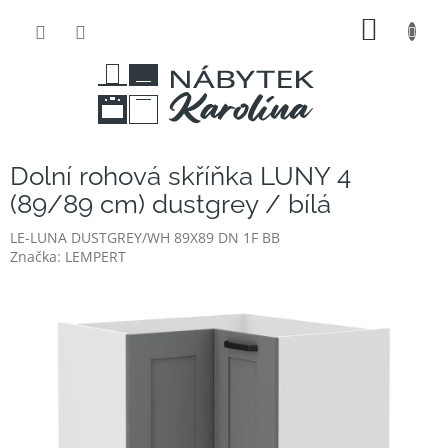
Přejít
NÁKUP
na
obsah
KOŠÍK
Dolní rohová skříňka LUNY 4
(89/89 cm) dustgrey / bílá
LE-LUNA DUSTGREY/WH 89X89 DN 1F BB
Značka:
LEMPERT